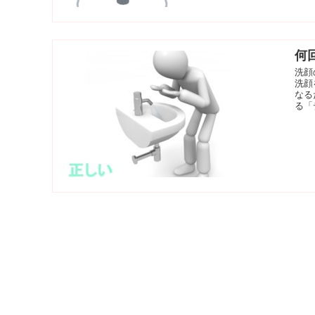
何
洗顔
洗顔
なる
る「