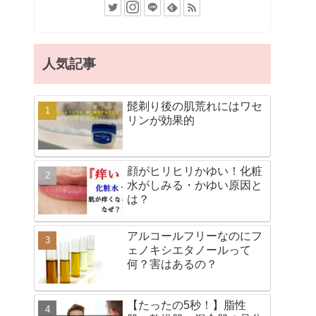
人気記事
髭剃り後の肌荒れにはワセ
リンが効果的
顔がヒリヒリかゆい！化粧
水がしみる・かゆい原因と
は？
アルコールフリーなのにフ
ェノキシエタノールって
何？害はあるの？
【たったの5秒！】脂性