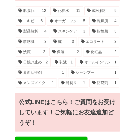
肌荒れ
12
化粧水
11
成分解析
9
ニキビ
6
オーガニック
5
乾燥肌
4
製品解析
4
スキンケア
3
脂性肌
3
敏感肌
3
髭
3
エコサート
3
洗顔
2
保湿
2
化粧品
2
日焼け止め
2
乳液
1
オールインワン
1
界面活性剤
1
シャンプー
1
メンズメイク
1
髭剃り
1
防腐剤
1
公式LINEはこちら！ご質問をお受け
しています！ご気軽にお友達追加ど
うぞ！